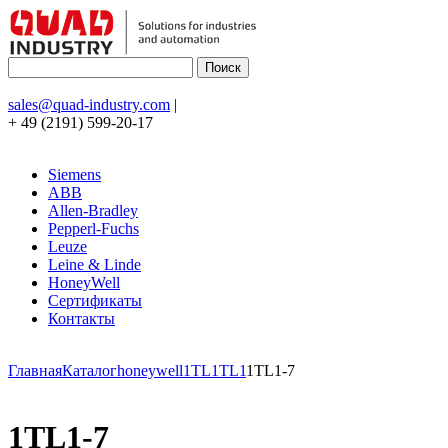
sales@quad-industry.com
|
+ 49 (2191) 599-20-17
Siemens
ABB
Allen-Bradley
Pepperl-Fuchs
Leuze
Leine & Linde
HoneyWell
Сертификаты
Контакты
Главная
Каталог
honeywell
1TL
1TL1
1TL1-7
1TL1-7