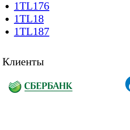
1TL176
1TL18
1TL187
Клиенты