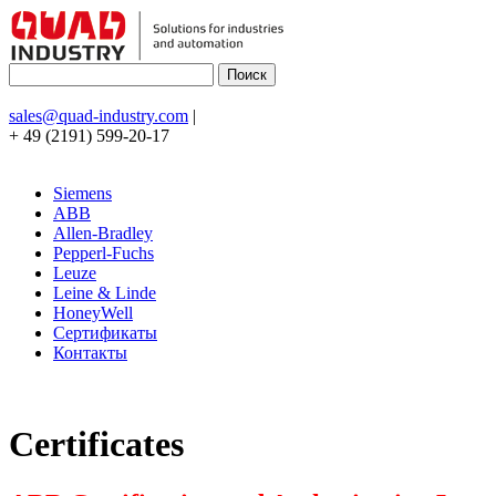
sales@quad-industry.com
|
+ 49 (2191) 599-20-17
Siemens
ABB
Allen-Bradley
Pepperl-Fuchs
Leuze
Leine & Linde
HoneyWell
Сертификаты
Контакты
Certificates