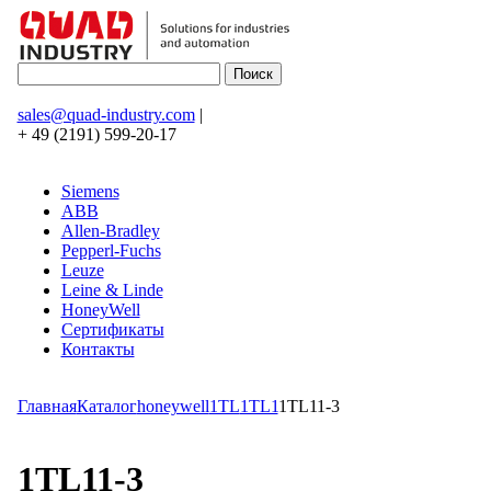
sales@quad-industry.com
|
+ 49 (2191) 599-20-17
Siemens
ABB
Allen-Bradley
Pepperl-Fuchs
Leuze
Leine & Linde
HoneyWell
Сертификаты
Контакты
Главная
Каталог
honeywell
1TL
1TL1
1TL11-3
1TL11-3