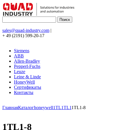
sales@quad-industry.com
|
+ 49 (2191) 599-20-17
Siemens
ABB
Allen-Bradley
Pepperl-Fuchs
Leuze
Leine & Linde
HoneyWell
Сертификаты
Контакты
Главная
Каталог
honeywell
1TL
1TL1
1TL1-8
1TL1-8