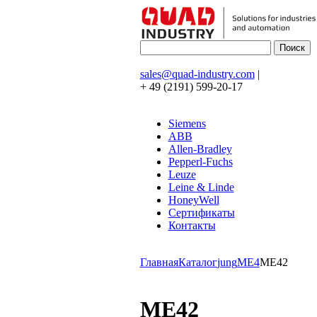
sales@quad-industry.com
|
+ 49 (2191) 599-20-17
Siemens
ABB
Allen-Bradley
Pepperl-Fuchs
Leuze
Leine & Linde
HoneyWell
Сертификаты
Контакты
Главная
Каталог
jung
ME4
ME42
ME42