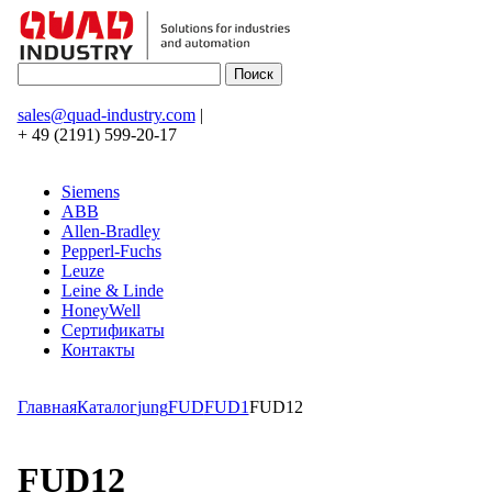
sales@quad-industry.com
|
+ 49 (2191) 599-20-17
Siemens
ABB
Allen-Bradley
Pepperl-Fuchs
Leuze
Leine & Linde
HoneyWell
Сертификаты
Контакты
Главная
Каталог
jung
FUD
FUD1
FUD12
FUD12