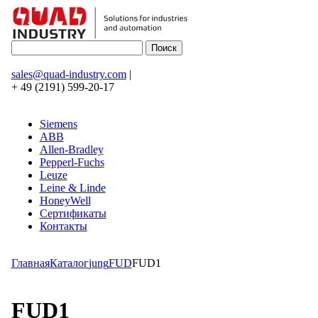
sales@quad-industry.com
|
+ 49 (2191) 599-20-17
Siemens
ABB
Allen-Bradley
Pepperl-Fuchs
Leuze
Leine & Linde
HoneyWell
Сертификаты
Контакты
Главная
Каталог
jung
FUD
FUD1
FUD1