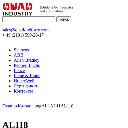
sales@quad-industry.com
|
+ 49 (2191) 599-20-17
Siemens
ABB
Allen-Bradley
Pepperl-Fuchs
Leuze
Leine & Linde
HoneyWell
Сертификаты
Контакты
Главная
Каталог
jung
AL1
AL11
AL118
AL118