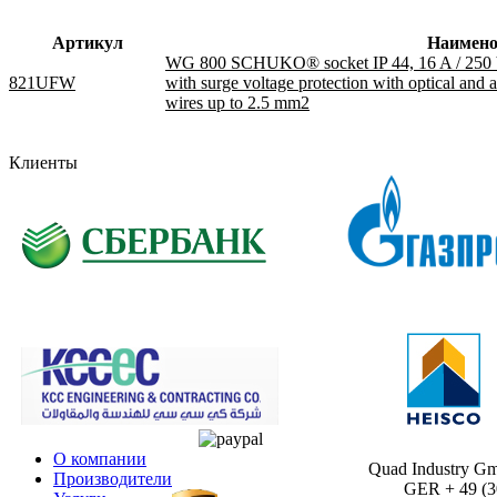
Артикул
Наимено
WG 800 SCHUKO® socket IP 44, 16 A / 250
821UFW
with surge voltage protection with optical and a
wires up to 2.5 mm2
Клиенты
О компании
Quad Industry G
Производители
GER + 49 (30)