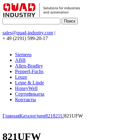
sales@quad-industry.com
|
+ 49 (2191) 599-20-17
Siemens
ABB
Allen-Bradley
Pepperl-Fuchs
Leuze
Leine & Linde
HoneyWell
Сертификаты
Контакты
Главная
Каталог
jung
821
821U
821UFW
821UFW