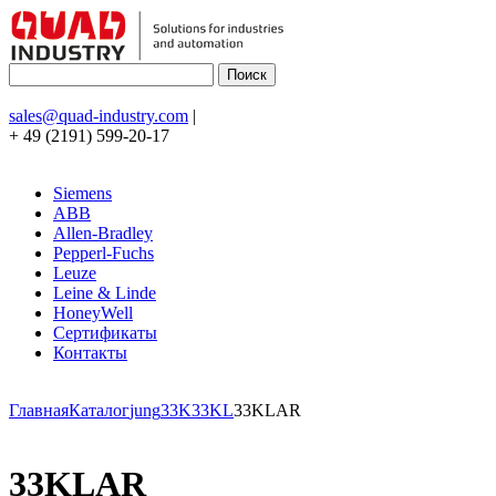
sales@quad-industry.com
|
+ 49 (2191) 599-20-17
Siemens
ABB
Allen-Bradley
Pepperl-Fuchs
Leuze
Leine & Linde
HoneyWell
Сертификаты
Контакты
Главная
Каталог
jung
33K
33KL
33KLAR
33KLAR