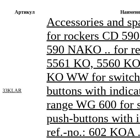
Артикул
Наимено
Accessories and sp
for rockers CD 59
590 NAKO .. for re
5561 KO, 5560 K
KO WW for switche
buttons with indica
33KLAR
range WG 600 for 
push-buttons with i
ref.-no.: 602 KOA .