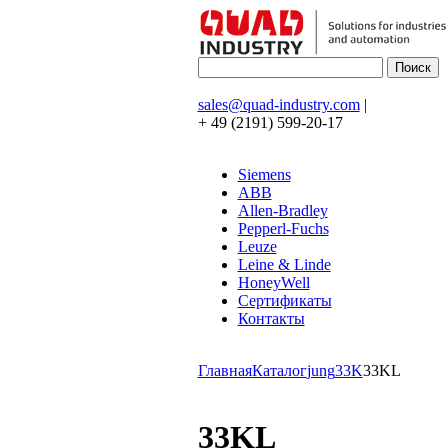
sales@quad-industry.com
|
+ 49 (2191) 599-20-17
Siemens
ABB
Allen-Bradley
Pepperl-Fuchs
Leuze
Leine & Linde
HoneyWell
Сертификаты
Контакты
Главная
Каталог
jung
33K
33KL
33KL