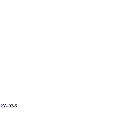
92
Y492-6