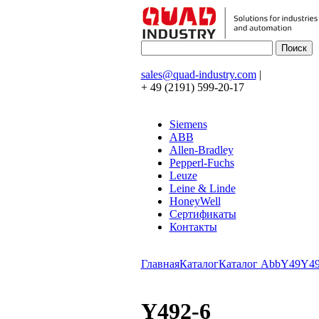
sales@quad-industry.com
|
+ 49 (2191) 599-20-17
Siemens
ABB
Allen-Bradley
Pepperl-Fuchs
Leuze
Leine & Linde
HoneyWell
Сертификаты
Контакты
Главная
Каталог
Каталог Abb
Y49
Y4
Y492-6