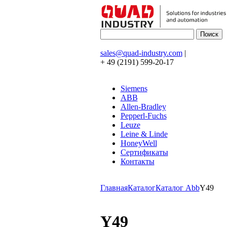
sales@quad-industry.com
|
+ 49 (2191) 599-20-17
Siemens
ABB
Allen-Bradley
Pepperl-Fuchs
Leuze
Leine & Linde
HoneyWell
Сертификаты
Контакты
Главная
Каталог
Каталог Abb
Y49
Y49