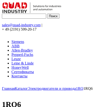
sales@quad-industry.com
|
+ 49 (2191) 599-20-17
Siemens
ABB
Allen-Bradley
Pepperl-Fuchs
Leuze
Leine & Linde
HoneyWell
Сертификаты
Контакты
Главная
Каталог
Электродвигатели и привода
1RQ
1RQ6
1RQ6