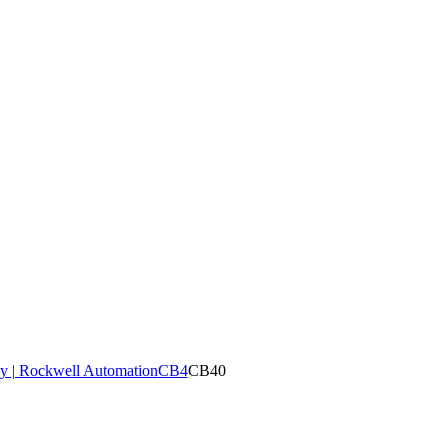
y | Rockwell Automation
CB4
CB40