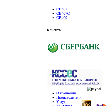
CB407
CB407C
CB409
Клиенты
О компании
Производители
Услуги
Контакты