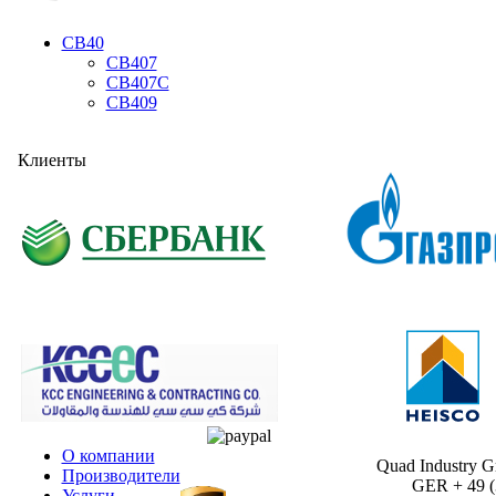
CB40
CB407
CB407C
CB409
Клиенты
О компании
Quad Industry 
Производители
GER + 49 (30
Услуги