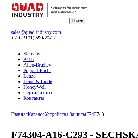
sales@quad-industry.com
|
+ 49 (2191) 599-20-17
Siemens
ABB
Allen-Bradley
Pepperl-Fuchs
Leuze
Leine & Linde
HoneyWell
Сертификаты
Контакты
Главная
Каталог
Устройства Защиты
F74
F743
F74304-A16-C293 - SECHS