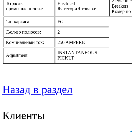
2 Pole Int
Ћтрасль
Electrical
Breakers
промышленности:
ЉатегориЯ товара:
Ќомер по 
’ип каркаса
FG
Љол-во полюсов:
2
Ќоминальный ток:
250 AMPERE
INSTANTANEOUS
Adjustment:
PICKUP
Назад в раздел
Клиенты