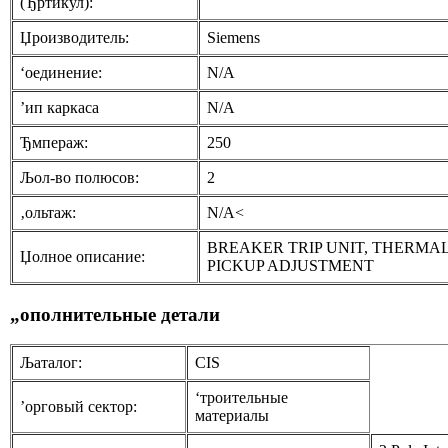
(Ђртикул):
Џроизводитель:
Siemens
‘оединение:
N/A
’ип каркаса
N/A
Ђмпераж:
250
Љол-во полюсов:
2
‚ольтаж:
N/A<
BREAKER TRIP UNIT, THERMAL
Џолное описание:
PICKUP ADJUSTMENT
„ополнительные детали
Љаталог:
CIS
‘троительные
’орговый сектор:
материалы