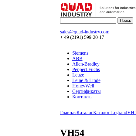
sales@quad-industry.com
|
+ 49 (2191) 599-20-17
Siemens
ABB
Allen-Bradley
Pepperl-Fuchs
Leuze
Leine & Linde
HoneyWell
Сертификаты
Контакты
Главная
Каталог
Каталог Legrand
VH
VH54