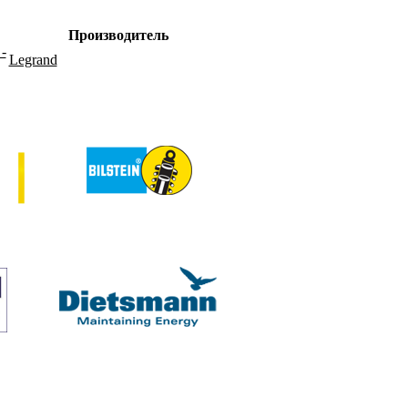
Производитель
-
Legrand