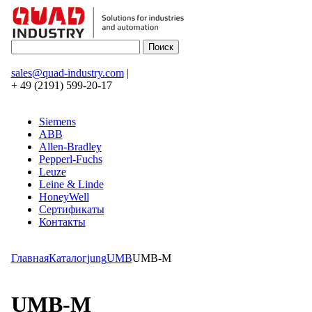
sales@quad-industry.com
|
+ 49 (2191) 599-20-17
Siemens
ABB
Allen-Bradley
Pepperl-Fuchs
Leuze
Leine & Linde
HoneyWell
Сертификаты
Контакты
Главная
Каталог
jung
UMB
UMB-M
UMB-M