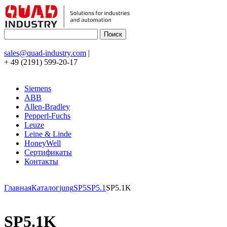
sales@quad-industry.com
|
+ 49 (2191) 599-20-17
Siemens
ABB
Allen-Bradley
Pepperl-Fuchs
Leuze
Leine & Linde
HoneyWell
Сертификаты
Контакты
Главная
Каталог
jung
SP5
SP5.1
SP5.1K
SP5.1K