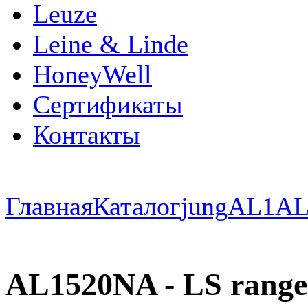
Leuze
Leine & Linde
HoneyWell
Сертификаты
Контакты
Главная
Каталог
jung
AL1
AL
AL1520NA - LS range