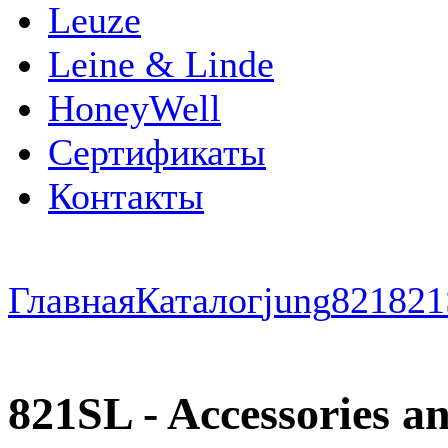
Leuze
Leine & Linde
HoneyWell
Сертификаты
Контакты
Главная
Каталог
jung
821
821
821SL - Accessories a