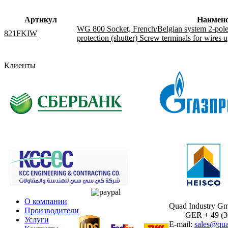
Артикул
Наимен
WG 800 Socket, French/Belgian system 2-pole +
821FKIW
protection (shutter) Screw terminals for wires
Клиенты
О компании
Quad Industry G
Производители
GER + 49 (30)
Услуги
E-mail:
sales@qua