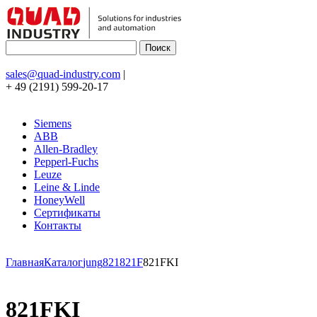
sales@quad-industry.com
|
+ 49 (2191) 599-20-17
Siemens
ABB
Allen-Bradley
Pepperl-Fuchs
Leuze
Leine & Linde
HoneyWell
Сертификаты
Контакты
Главная
Каталог
jung
821
821F
821FKI
821FKI