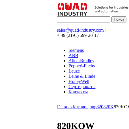
sales@quad-industry.com
|
+ 49 (2191) 599-20-17
Siemens
ABB
Allen-Bradley
Pepperl-Fuchs
Leuze
Leine & Linde
HoneyWell
Сертификаты
Контакты
Главная
Каталог
jung
820
820K
820KO
820KOW