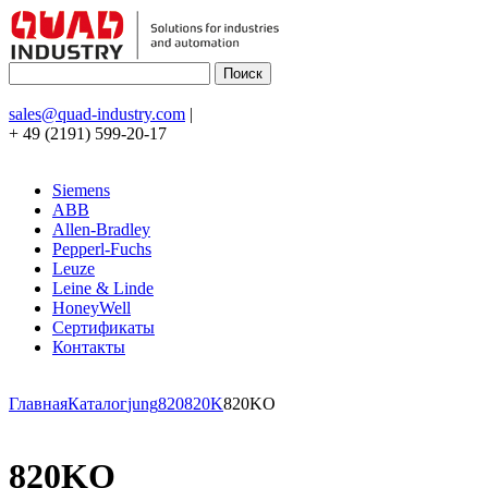
sales@quad-industry.com
|
+ 49 (2191) 599-20-17
Siemens
ABB
Allen-Bradley
Pepperl-Fuchs
Leuze
Leine & Linde
HoneyWell
Сертификаты
Контакты
Главная
Каталог
jung
820
820K
820KO
820KO