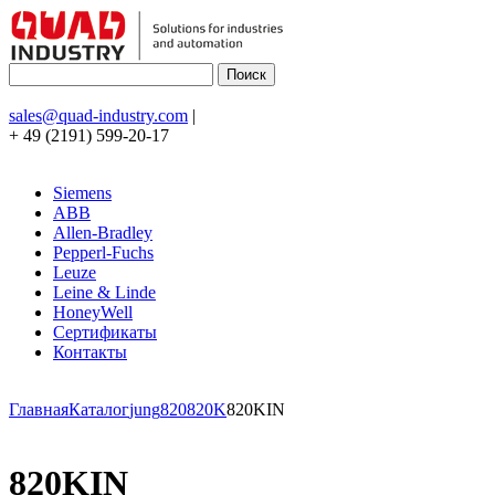
sales@quad-industry.com
|
+ 49 (2191) 599-20-17
Siemens
ABB
Allen-Bradley
Pepperl-Fuchs
Leuze
Leine & Linde
HoneyWell
Сертификаты
Контакты
Главная
Каталог
jung
820
820K
820KIN
820KIN