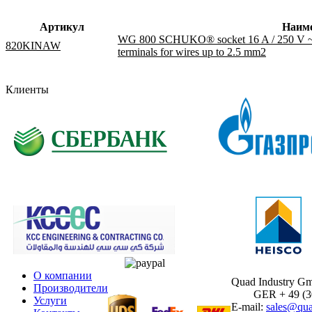
Артикул
Наим
WG 800 SCHUKO® socket 16 A / 250 V ~ wi
820KINAW
terminals for wires up to 2.5 mm2
Клиенты
О компании
Quad Industry G
Производители
GER + 49 (30)
Услуги
E-mail:
sales@qua