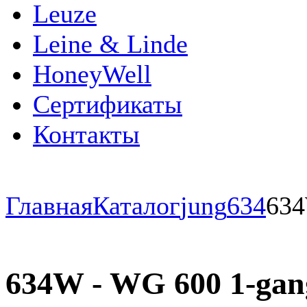
Leuze
Leine & Linde
HoneyWell
Сертификаты
Контакты
Главная
Каталог
jung
634
63
634W - WG 600 1-gang