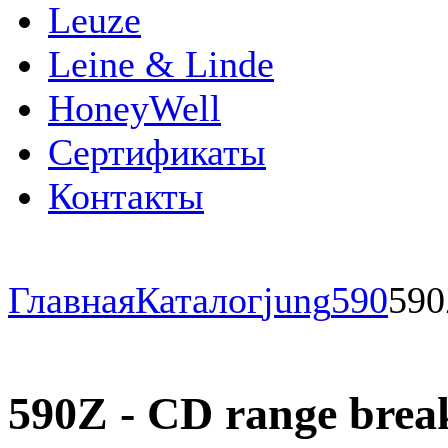
Leuze
Leine & Linde
HoneyWell
Сертификаты
Контакты
Главная
Каталог
jung
590
590
590Z - CD range brea