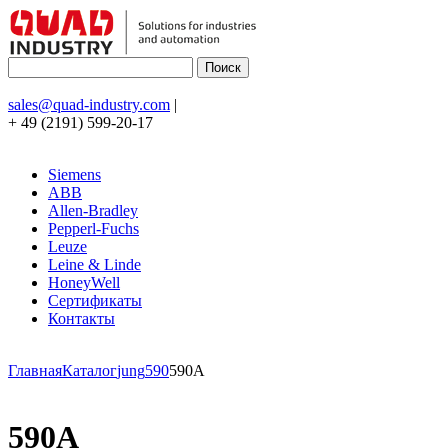
sales@quad-industry.com
|
+ 49 (2191) 599-20-17
Siemens
ABB
Allen-Bradley
Pepperl-Fuchs
Leuze
Leine & Linde
HoneyWell
Сертификаты
Контакты
Главная
Каталог
jung
590
590A
590A