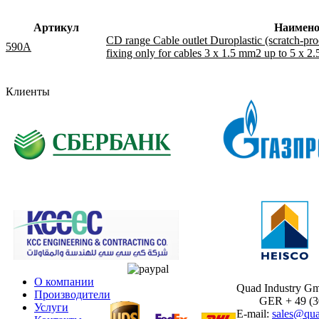
Артикул
Наимено
CD range Cable outlet Duroplastic (scratch-pro
590A
fixing only for cables 3 x 1.5 mm2 up to 5 x 2
Клиенты
О компании
Quad Industry G
Производители
GER + 49 (30)
Услуги
E-mail:
sales@qua