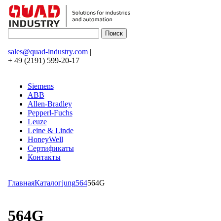
sales@quad-industry.com
|
+ 49 (2191) 599-20-17
Siemens
ABB
Allen-Bradley
Pepperl-Fuchs
Leuze
Leine & Linde
HoneyWell
Сертификаты
Контакты
Главная
Каталог
jung
564
564G
564G