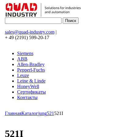
sales@quad-industry.com
|
+ 49 (2191) 599-20-17
Siemens
ABB
Allen-Bradley
Pepperl-Fuchs
Leuze
Leine & Linde
HoneyWell
Сертификаты
Контакты
Главная
Каталог
jung
521
521I
521I