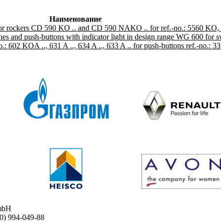
Наименование
 for rockers CD 590 KO .. and CD 590 NAKO .. for ref.-no.: 5560 KO
nd push-buttons with indicator light in design range WG 600 for s
no.: 602 KOA .., 631 A .., 634 A .., 633 A .. for push-buttons ref.-no.: 
mbH
 994-049-88