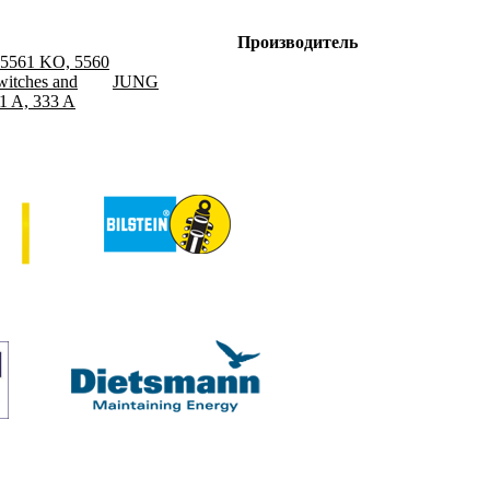
Производитель
, 5561 KO, 5560
witches and
JUNG
331 A, 333 A