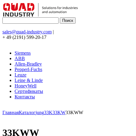
sales@quad-industry.com
|
+ 49 (2191) 599-20-17
Siemens
ABB
Allen-Bradley
Pepperl-Fuchs
Leuze
Leine & Linde
HoneyWell
Сертификаты
Контакты
Главная
Каталог
jung
33K
33KW
33KWW
33KWW