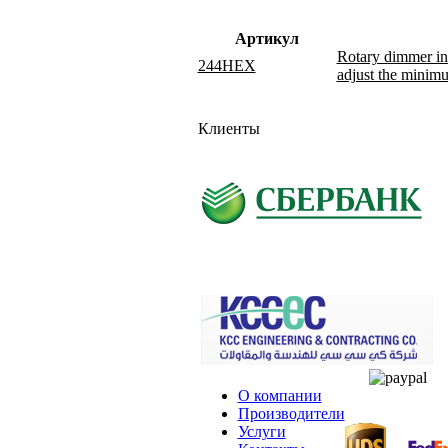
Артикул
Rotary dimmer in
244HEX
adjust the minim
Клиенты
О компании
Производители
Услуги