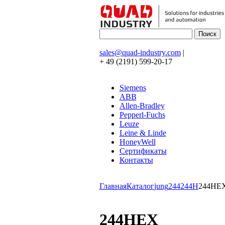
sales@quad-industry.com
|
+ 49 (2191) 599-20-17
Siemens
ABB
Allen-Bradley
Pepperl-Fuchs
Leuze
Leine & Linde
HoneyWell
Сертификаты
Контакты
Главная
Каталог
jung
244
244H
244HE
244HEX