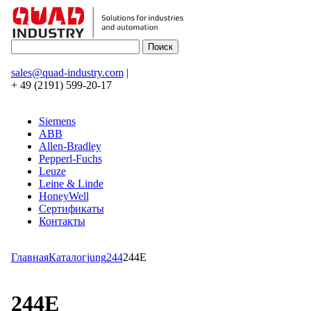
sales@quad-industry.com
|
+ 49 (2191) 599-20-17
Siemens
ABB
Allen-Bradley
Pepperl-Fuchs
Leuze
Leine & Linde
HoneyWell
Сертификаты
Контакты
Главная
Каталог
jung
244
244E
244E