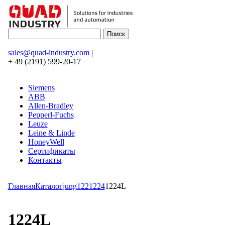
sales@quad-industry.com
|
+ 49 (2191) 599-20-17
Siemens
ABB
Allen-Bradley
Pepperl-Fuchs
Leuze
Leine & Linde
HoneyWell
Сертификаты
Контакты
Главная
Каталог
jung
122
1224
1224L
1224L