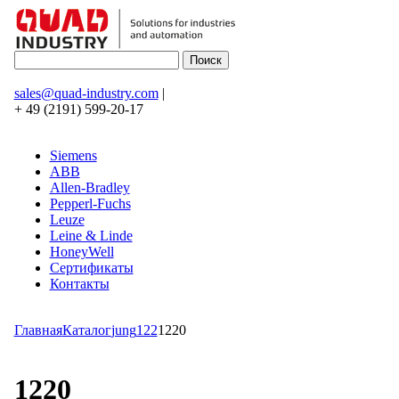
sales@quad-industry.com
|
+ 49 (2191) 599-20-17
Siemens
ABB
Allen-Bradley
Pepperl-Fuchs
Leuze
Leine & Linde
HoneyWell
Сертификаты
Контакты
Главная
Каталог
jung
122
1220
1220