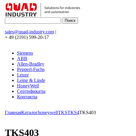
sales@quad-industry.com
|
+ 49 (2191) 599-20-17
Siemens
ABB
Allen-Bradley
Pepperl-Fuchs
Leuze
Leine & Linde
HoneyWell
Сертификаты
Контакты
Главная
Каталог
honeywell
TKS
TKS4
TKS403
TKS403