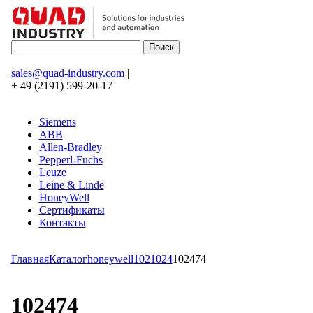
sales@quad-industry.com
|
+ 49 (2191) 599-20-17
Siemens
ABB
Allen-Bradley
Pepperl-Fuchs
Leuze
Leine & Linde
HoneyWell
Сертификаты
Контакты
Главная
Каталог
honeywell
102
1024
102474
102474