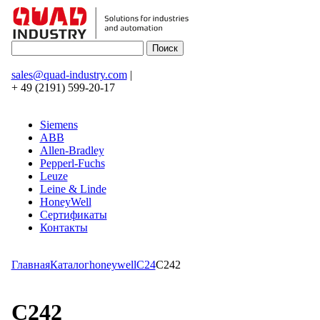
sales@quad-industry.com
|
+ 49 (2191) 599-20-17
Siemens
ABB
Allen-Bradley
Pepperl-Fuchs
Leuze
Leine & Linde
HoneyWell
Сертификаты
Контакты
Главная
Каталог
honeywell
C24
C242
C242