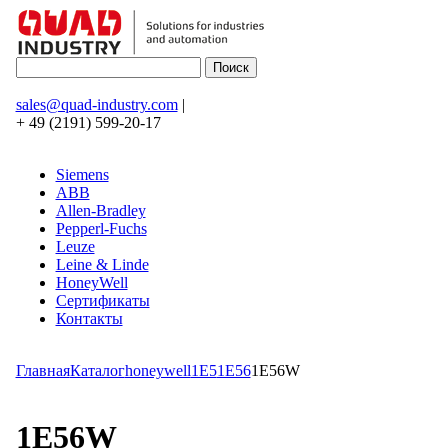
sales@quad-industry.com
|
+ 49 (2191) 599-20-17
Siemens
ABB
Allen-Bradley
Pepperl-Fuchs
Leuze
Leine & Linde
HoneyWell
Сертификаты
Контакты
Главная
Каталог
honeywell
1E5
1E56
1E56W
1E56W