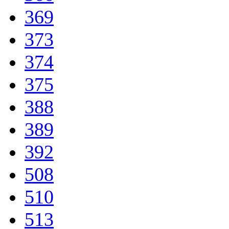
369
373
374
375
388
389
392
508
510
513