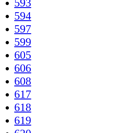
593
594
597
599
605
606
608
617
618
619