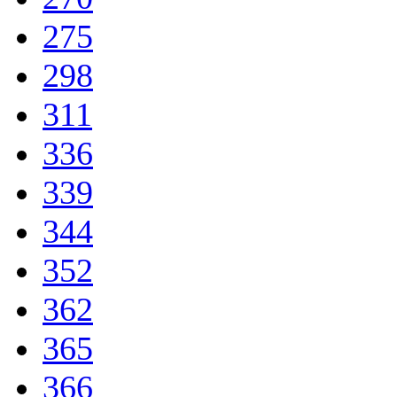
275
298
311
336
339
344
352
362
365
366