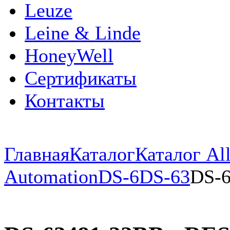
Leuze
Leine & Linde
HoneyWell
Сертификаты
Контакты
Главная
Каталог
Каталог All
Automation
DS-6
DS-63
DS-