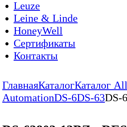
Leuze
Leine & Linde
HoneyWell
Сертификаты
Контакты
Главная
Каталог
Каталог All
Automation
DS-6
DS-63
DS-