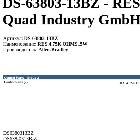
DS-63803-13BZ - RE
Quad Industry Gmb
Артикул:
DS-63803-13BZ
Наименование:
RES.4.75K OHMS,.5W
Производитель:
Allen-Bradley
Control Parts - Group 2
Control Parts (2)
RES.4.75K O
DS6380313BZ
DS638-0313B-Z