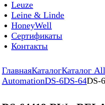
Leuze
Leine & Linde
HoneyWell
Сертификаты
Контакты
Главная
Каталог
Каталог All
Automation
DS-6
DS-64
DS-