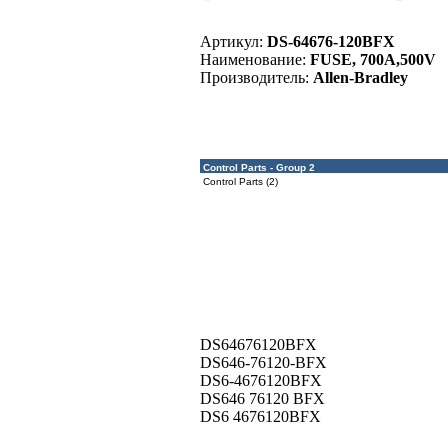
Артикул:
DS-64676-120BFX
Наименование:
FUSE, 700A,500V
Производитель:
Allen-Bradley
Control Parts - Group 2
Control Parts (2)
DS64676120BFX
DS646-76120-BFX
DS6-4676120BFX
DS646 76120 BFX
DS6 4676120BFX