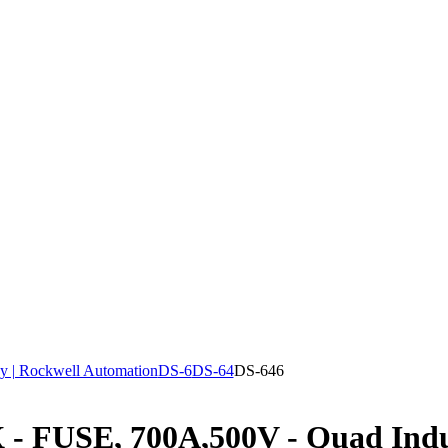
y | Rockwell Automation
DS-6
DS-64
DS-646
 - FUSE, 700A,500V - Quad In