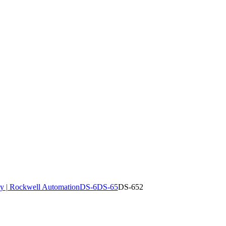
y | Rockwell Automation
DS-6
DS-65
DS-652