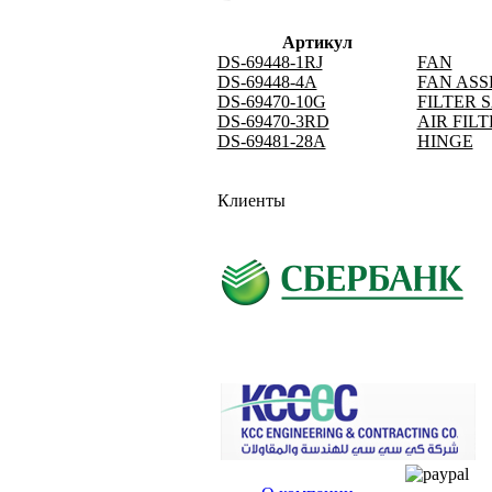
Артикул
DS-69448-1RJ
FAN
DS-69448-4A
FAN AS
DS-69470-10G
FILTER S
DS-69470-3RD
AIR FIL
DS-69481-28A
HINGE
Клиенты