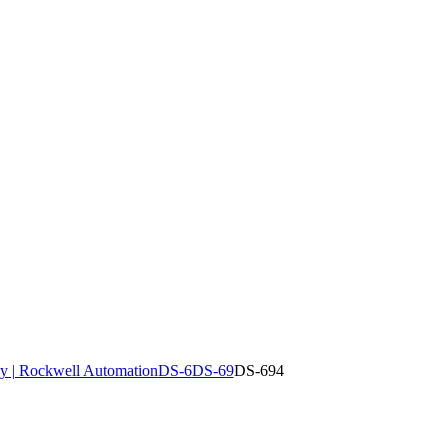
y | Rockwell Automation
DS-6
DS-69
DS-694