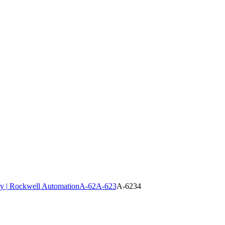
y | Rockwell Automation
A-62
A-623
A-6234