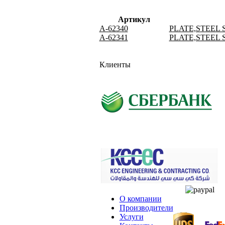
Артикул
A-62340
PLATE,STEEL
A-62341
PLATE,STEEL
Клиенты
О компании
Производители
Услуги